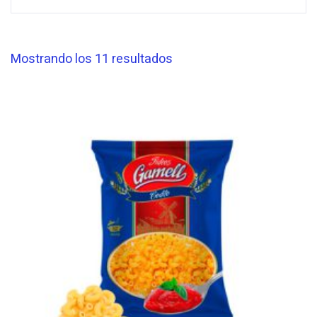
producto
Ordenado
Mostrando los 11 resultados
por
los
últimos