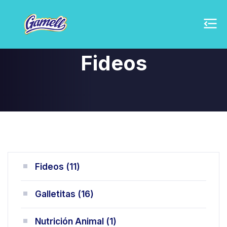
Fideos
11
Fideos
11
productos
16
Galletitas
16
productos
1
Nutrición Animal
1